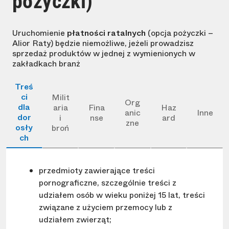
pożyczki)
Uruchomienie
płatności ratalnych
(opcja pożyczki –
Alior Raty) będzie niemożliwe, jeżeli prowadzisz
sprzedaż produktów w jednej z wymienionych w
zakładkach branż
Treś
ci
Milit
Org
dla
aria
Fina
Haz
anic
Inne
dor
i
nse
ard
zne
osły
broń
ch
przedmioty zawierające treści
pornograficzne, szczególnie treści z
udziałem osób w wieku poniżej 15 lat, treści
związane z użyciem przemocy lub z
udziałem zwierząt;