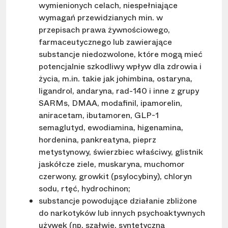
wymienionych celach, niespełniające
wymagań przewidzianych min. w
przepisach prawa żywnościowego,
farmaceutycznego lub zawierające
substancje niedozwolone, które mogą mieć
potencjalnie szkodliwy wpływ dla zdrowia i
życia, m.in. takie jak johimbina, ostaryna,
ligandrol, andaryna, rad-140 i inne z grupy
SARMs, DMAA, modafinil, ipamorelin,
aniracetam, ibutamoren, GLP-1
semaglutyd, ewodiamina, higenamina,
hordenina, pankreatyna, pieprz
metystynowy, świerzbiec właściwy, glistnik
jaskółcze ziele, muskaryna, muchomor
czerwony, growkit (psylocybiny), chloryn
sodu, rtęć, hydrochinon;
substancje powodujące działanie zbliżone
do narkotyków lub innych psychoaktywnych
używek (np. szałwie, syntetyczna