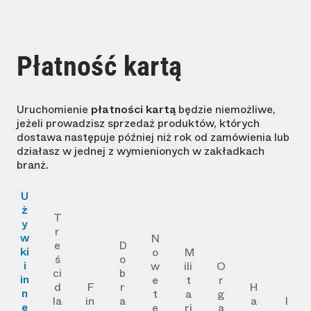
Płatność kartą
Uruchomienie
płatności kartą
będzie niemożliwe,
jeżeli prowadzisz sprzedaż produktów, których
dostawa następuje później niż rok od zamówienia lub
działasz w jednej z wymienionych w zakładkach
branż.
U
ż
T
y
r
w
N
e
D
ki
o
M
ś
o
i
w
ili
O
ci
b
in
e
t
r
d
F
r
H
n
t
a
g
la
in
a
a
I
e
e
ri
a