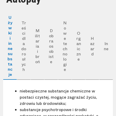
U
ży
Tr
N
w
eś
o
M
D
ki
ci
w
O
ilit
ob
i
dl
e
rg
H
ar
ra
in
a
te
an
az
In
ia
os
ne
do
ch
ic
ar
ne
i
ob
su
ro
no
zn
d
br
ist
bs
sł
lo
e
oń
e
ta
yc
gi
nc
h
e
je
niebezpieczne substancje chemiczne w
postaci czystej, mogące zagrażać życiu,
zdrowiu lub środowisku;
substancje psychotropowe i środki
odurzające, w szczególności narkotyki, a