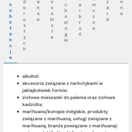
d
a
o
z
n
s
c
a
ni
o
n
s
a
n
u
h
i
c
r
s
o
r
e
b
n
b
z
o
e
bi
d
s
ol
r
n
s
s
t
o
o
e
ł
t
a
g
ń
y
e
n
ie
c
c
h
j
e
alkohol;
akcesoria związane z narkotykami w
jakiejkolwiek formie;
ziołowe mieszanki do palenia oraz ziołowe
kadzidła;
marihuana/konopie indyjskie, produkty
związane z marihuaną, usługi związane z
marihuaną, branże powiązane z marihuanąi;