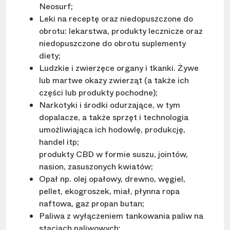
Neosurf;
Leki na receptę oraz niedopuszczone do
obrotu: lekarstwa, produkty lecznicze oraz
niedopuszczone do obrotu suplementy
diety;
Ludzkie i zwierzęce organy i tkanki. Żywe
lub martwe okazy zwierząt (a także ich
części lub produkty pochodne);
Narkotyki i środki odurzające, w tym
dopalacze, a także sprzęt i technologia
umożliwiająca ich hodowlę, produkcję,
handel itp;
produkty CBD w formie suszu, jointów,
nasion, zasuszonych kwiatów;
Opał np. olej opałowy, drewno, węgiel,
pellet, ekogroszek, miał, płynna ropa
naftowa, gaz propan butan;
Paliwa z wyłączeniem tankowania paliw na
stacjach paliwowych;