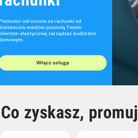
Płatności odroczone za rachunki od
dostawców mediów pozwolą Twoim
klientom elastyczniej zarządzać budżetem
domowym.
Włącz usługę
Co zyskasz, promu