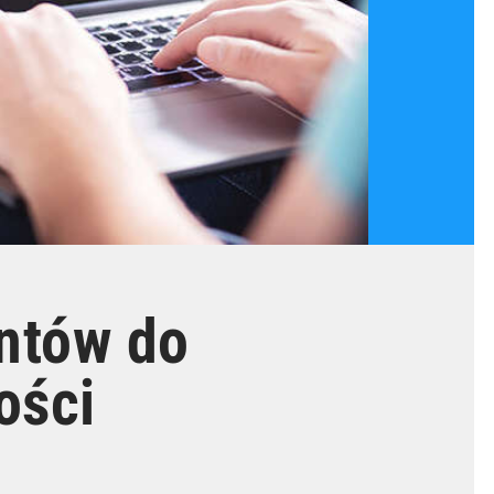
ntów do
ości