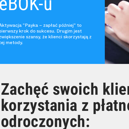
eBOK-u
Aktywacja "Payka – zapłać później" to
pierwszy krok do sukcesu. Drugim jest
zwiększenie szansy, że klienci skorzystają z
tej metody.
Zachęć swoich klie
korzystania z płatn
odroczonych: