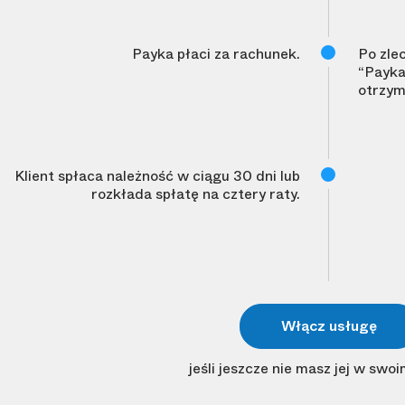
Payka płaci za rachunek.
Po zle
“Payka
otrzym
Klient spłaca należność w ciągu 30 dni lub
rozkłada spłatę na cztery raty.
Włącz usługę
jeśli jeszcze nie masz jej w sw