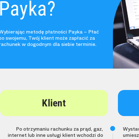
Payka?
Wybierając metodę płatności Payka – Płać
po swojemu, Twój klient może zapłacić za
rachunek w dogodnym dla siebie terminie.
Klient
Po otrzymaniu rachunku za prąd, gaz,
Wystaw
internet lub inne usługi klient wchodzi do
umiesz