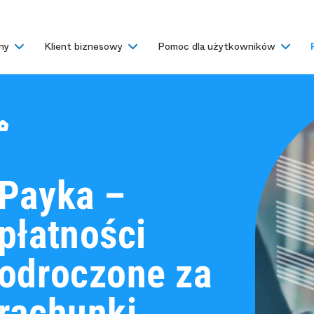
ny
Klient biznesowy
Pomoc dla użytkowników
Payka –
płatności
odroczone za
rachunki