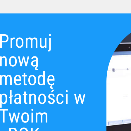
Promuj
nową
metodę
płatności w
Twoim