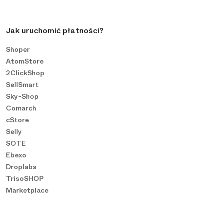
Jak uruchomić płatności?
Shoper
AtomStore
2ClickShop
SellSmart
Sky-Shop
Comarch
cStore
Selly
SOTE
Ebexo
Droplabs
TrisoSHOP
Marketplace