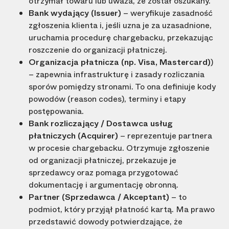
otrzymał towaru lub uważa, że został oszukany.
Bank wydający (Issuer)
– weryfikuje zasadność
zgłoszenia klienta i, jeśli uzna je za uzasadnione,
uruchamia procedurę chargebacku, przekazując
roszczenie do organizacji płatniczej.
Organizacja płatnicza (np. Visa, Mastercard)
)
– zapewnia infrastrukturę i zasady rozliczania
sporów pomiędzy stronami. To ona definiuje kody
powodów (reason codes), terminy i etapy
postępowania.
Bank rozliczający / Dostawca usług
płatniczych (Acquirer)
– reprezentuje partnera
w procesie chargebacku. Otrzymuje zgłoszenie
od organizacji płatniczej, przekazuje je
sprzedawcy oraz pomaga przygotować
dokumentację i argumentację obronną.
Partner (Sprzedawca / Akceptant)
– to
podmiot, który przyjął płatność kartą. Ma prawo
przedstawić dowody potwierdzające, że