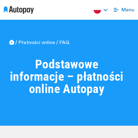
Płatności online
FAQ
Podstawowe
informacje – płatności
online Autopay