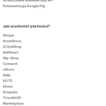
Streszczenie dokumentacji API
Dokumentacja Google Pay
Jak uruchomić płatności?
Shoper
AtomStore
2ClickShop
SellSmart
Sky-Shop
Comarch
cStore
Selly
SOTE
Ebexo
Droplabs
TrisoSHOP
Marketplace