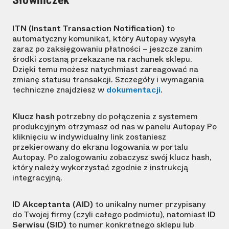
Słowniczek
ITN (Instant Transaction Notification)
to
automatyczny komunikat, który Autopay wysyła
zaraz po zaksięgowaniu płatności – jeszcze zanim
środki zostaną przekazane na rachunek sklepu.
Dzięki temu możesz natychmiast zareagować na
zmianę statusu transakcji. Szczegóły i wymagania
techniczne znajdziesz w
dokumentacji
.
Klucz hash
potrzebny do połączenia z systemem
produkcyjnym otrzymasz od nas w panelu Autopay Po
kliknięciu w indywidualny link zostaniesz
przekierowany do ekranu logowania w portalu
Autopay. Po zalogowaniu zobaczysz swój klucz hash,
który należy wykorzystać zgodnie z instrukcją
integracyjną.
ID Akceptanta (AID)
to unikalny numer przypisany
do Twojej firmy (czyli całego podmiotu), natomiast
ID
Serwisu (SID)
to numer konkretnego sklepu lub